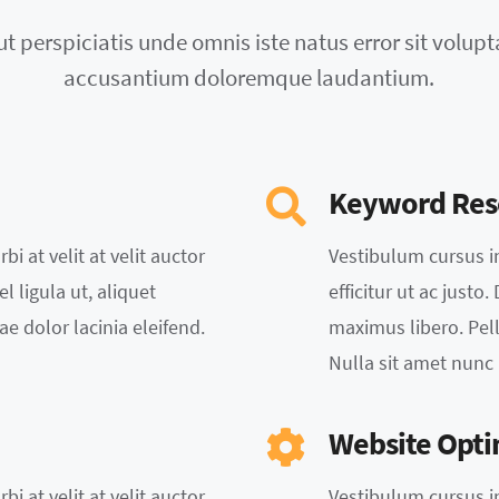
ut perspiciatis unde omnis iste natus error sit volup
accusantium doloremque laudantium.
Keyword Res
bi at velit at velit auctor
Vestibulum cursus in 
l ligula ut, aliquet
efficitur ut ac justo
ae dolor lacinia eleifend.
maximus libero. Pell
Nulla sit amet nunc
Website Opti
bi at velit at velit auctor
Vestibulum cursus in 